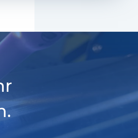
hr
n.